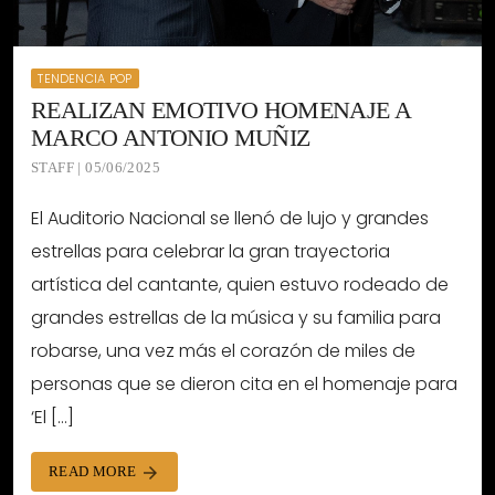
TENDENCIA POP
REALIZAN EMOTIVO HOMENAJE A
MARCO ANTONIO MUÑIZ
STAFF | 05/06/2025
El Auditorio Nacional se llenó de lujo y grandes
estrellas para celebrar la gran trayectoria
artística del cantante, quien estuvo rodeado de
grandes estrellas de la música y su familia para
robarse, una vez más el corazón de miles de
personas que se dieron cita en el homenaje para
‘El […]
READ MORE
arrow_forward