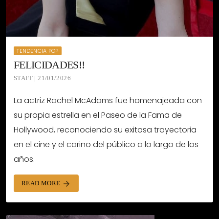
TENDENCIA POP
FELICIDADES!!
STAFF | 21/01/2026
La actriz Rachel McAdams fue homenajeada con
su propia estrella en el Paseo de la Fama de
Hollywood, reconociendo su exitosa trayectoria
en el cine y el cariño del público a lo largo de los
años.
READ MORE
arrow_forward