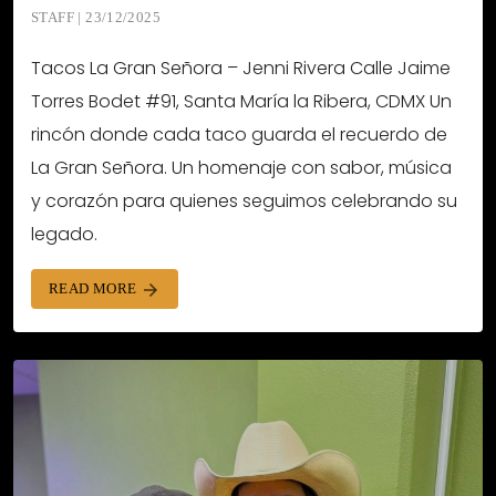
STAFF | 23/12/2025
Tacos La Gran Señora – Jenni Rivera Calle Jaime
Torres Bodet #91, Santa María la Ribera, CDMX Un
rincón donde cada taco guarda el recuerdo de
La Gran Señora. Un homenaje con sabor, música
y corazón para quienes seguimos celebrando su
legado.
READ MORE
arrow_forward