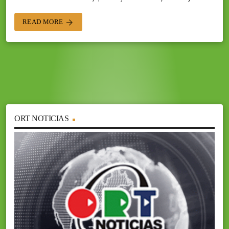
READ MORE
arrow_forward
ORT NOTICIAS