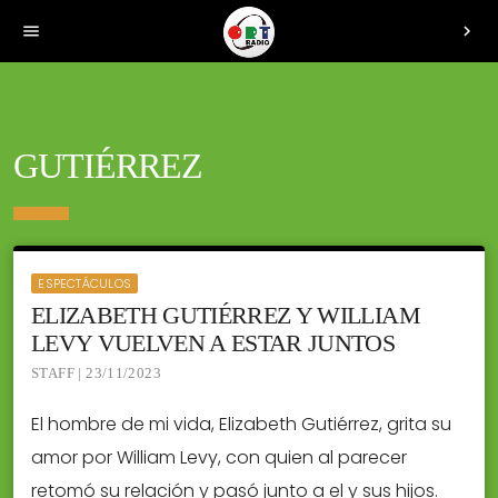
menu
chevron_right
GUTIÉRREZ
ESPECTÁCULOS
ELIZABETH GUTIÉRREZ Y WILLIAM
LEVY VUELVEN A ESTAR JUNTOS
STAFF | 23/11/2023
El hombre de mi vida, Elizabeth Gutiérrez, grita su
amor por William Levy, con quien al parecer
retomó su relación y pasó junto a el y sus hijos.