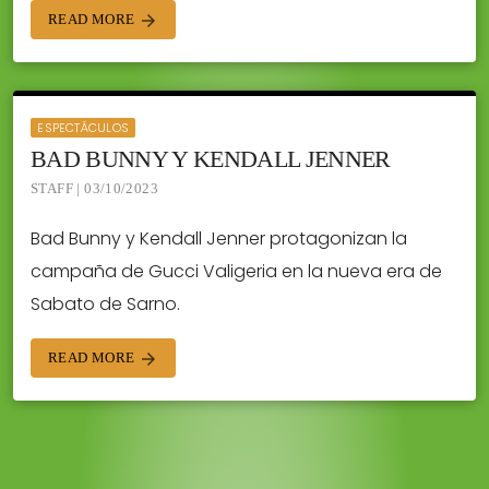
READ MORE
arrow_forward
ESPECTÁCULOS
BAD BUNNY Y KENDALL JENNER
STAFF | 03/10/2023
Bad Bunny y Kendall Jenner protagonizan la
campaña de Gucci Valigeria en la nueva era de
Sabato de Sarno.
READ MORE
arrow_forward