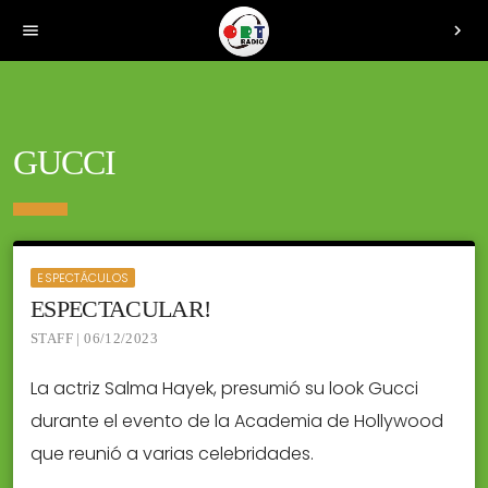
menu
chevron_right
GUCCI
ESPECTÁCULOS
ESPECTACULAR!
STAFF | 06/12/2023
La actriz Salma Hayek, presumió su look Gucci
durante el evento de la Academia de Hollywood
que reunió a varias celebridades.