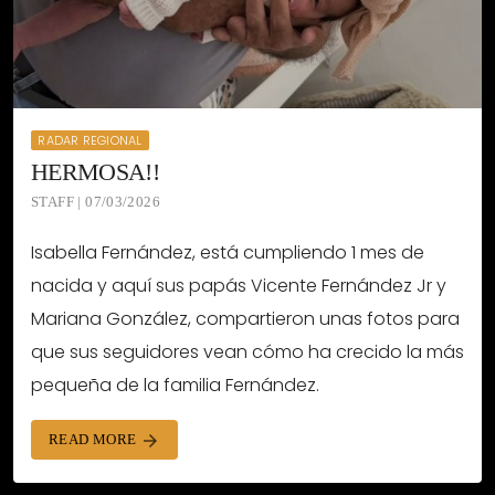
RADAR REGIONAL
HERMOSA!!
STAFF | 07/03/2026
Isabella Fernández, está cumpliendo 1 mes de
nacida y aquí sus papás Vicente Fernández Jr y
Mariana González, compartieron unas fotos para
que sus seguidores vean cómo ha crecido la más
pequeña de la familia Fernández.
READ MORE
arrow_forward