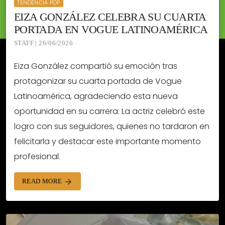
TENDENCIA POP
EIZA GONZÁLEZ CELEBRA SU CUARTA
PORTADA EN VOGUE LATINOAMÉRICA
STAFF | 26/06/2026
Eiza González compartió su emoción tras
protagonizar su cuarta portada de Vogue
Latinoamérica, agradeciendo esta nueva
oportunidad en su carrera. La actriz celebró este
logro con sus seguidores, quienes no tardaron en
felicitarla y destacar este importante momento
profesional.
READ MORE
arrow_forward