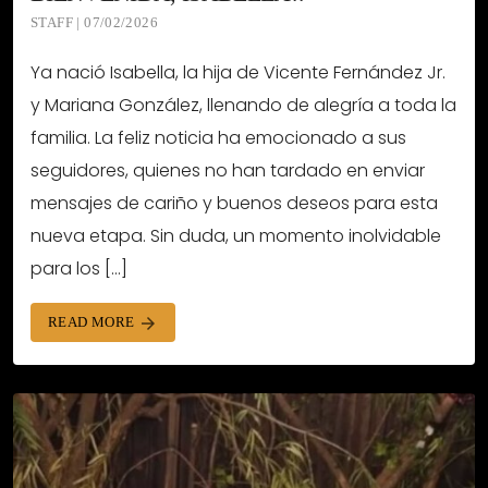
STAFF | 07/02/2026
Ya nació Isabella, la hija de Vicente Fernández Jr.
y Mariana González, llenando de alegría a toda la
familia. La feliz noticia ha emocionado a sus
seguidores, quienes no han tardado en enviar
mensajes de cariño y buenos deseos para esta
nueva etapa. Sin duda, un momento inolvidable
para los […]
READ MORE
arrow_forward