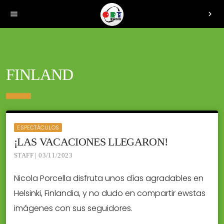
menu
chevron_right
FINLAND
ESPECTÁCULOS
¡LAS VACACIONES LLEGARON!
STAFF | 03/11/2023
Nicola Porcella disfruta unos días agradables en
Helsinki, Finlandia, y no dudo en compartir ewstas
imágenes con sus seguidores.