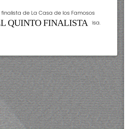
 finalista de La Casa de los Famosos
EL QUINTO FINALISTA
r en el casa sale feliz con una sonrisa.