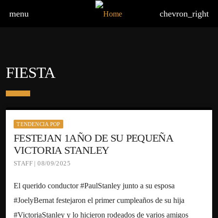
menu
chevron_right
FIESTA
TENDENCIA POP
FESTEJAN 1AÑO DE SU PEQUEÑA
VICTORIA STANLEY
STAFF | 08/09/2025
El querido conductor #PaulStanley junto a su esposa
#JoelyBernat festejaron el primer cumpleaños de su hija
#VictoriaStanley y lo hicieron rodeados de varios amigos