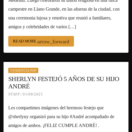
Medellín. Luego celebraron su unión religiosa en una finca
campestre en Llano Grande, en las afueras de la ciudad, con
una ceremonia lujosa y emotiva que reunió a familiares,
amigos y celebridades de varios […]
arrow_forward
READ MORE
TENDENCIA POP
SHERLYN FESTEJÓ 5 AÑOS DE SU HIJO
ANDRÉ
STAFF | 01/08/2025
Les compartimos imágenes del hermoso festejo que
@sherlyny organizó para su hijo #André acompañado de
amigos de ambos. ¡FELIZ CUMPLE ANDRÉ! .