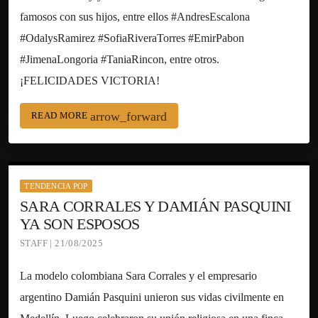
famosos con sus hijos, entre ellos #AndresEscalona
#OdalysRamirez #SofiaRiveraTorres #EmirPabon
#JimenaLongoria #TaniaRincon, entre otros.
¡FELICIDADES VICTORIA!
arrow_forward
READ MORE
TENDENCIA POP
SARA CORRALES Y DAMIÁN PASQUINI
YA SON ESPOSOS
STAFF | 21/08/2025
La modelo colombiana Sara Corrales y el empresario
argentino Damián Pasquini unieron sus vidas civilmente en