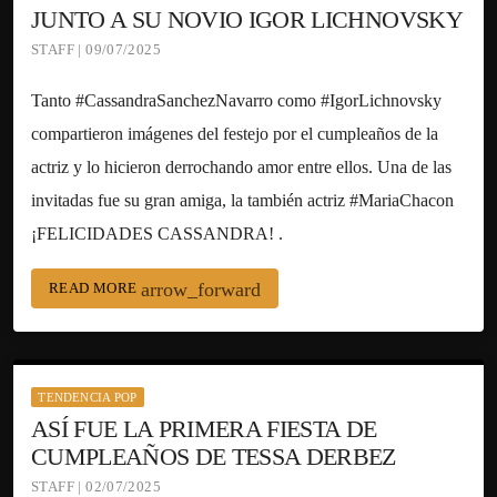
JUNTO A SU NOVIO IGOR LICHNOVSKY
STAFF | 09/07/2025
Tanto #CassandraSanchezNavarro como #IgorLichnovsky
compartieron imágenes del festejo por el cumpleaños de la
actriz y lo hicieron derrochando amor entre ellos. Una de las
invitadas fue su gran amiga, la también actriz #MariaChacon
¡FELICIDADES CASSANDRA! .
arrow_forward
READ MORE
TENDENCIA POP
ASÍ FUE LA PRIMERA FIESTA DE
CUMPLEAÑOS DE TESSA DERBEZ
STAFF | 02/07/2025