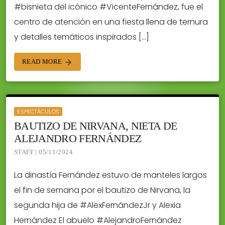
#bisnieta del icónico #VicenteFernández, fue el
centro de atención en una fiesta llena de ternura
y detalles temáticos inspirados […]
READ MORE
arrow_forward
ESPECTÁCULOS
BAUTIZO DE NIRVANA, NIETA DE
ALEJANDRO FERNÁNDEZ
STAFF | 05/11/2024
La dinastía Fernández estuvo de manteles largos
el fin de semana por el bautizo de Nirvana, la
segunda hija de #AlexFernándezJr y Alexia
Hernández El abuelo #AlejandroFernández