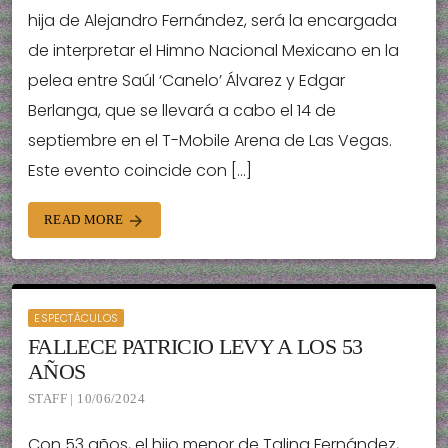
hija de Alejandro Fernández, será la encargada
de interpretar el Himno Nacional Mexicano en la
pelea entre Saúl ‘Canelo’ Álvarez y Edgar
Berlanga, que se llevará a cabo el 14 de
septiembre en el T-Mobile Arena de Las Vegas.
Este evento coincide con […]
READ MORE
arrow_forward
ESPECTÁCULOS
FALLECE PATRICIO LEVY A LOS 53
AÑOS
STAFF | 10/06/2024
Con 53 años, el hijo menor de Talina Fernández,