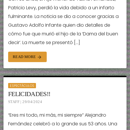
Patricio Levy, perdió la vida debido a un infarto
fulminante. La noticia se dio a conocer gracias a
Gustavo Adolfo Infante quien dio detalles de
cómo fue que murió el hijo de la ‘Dama del buen
decir’. La muerte se presentó […]
READ MORE
arrow_forward
ESPECTÁCULOS
FELICIDADES!!
STAFF | 29/04/2024
“Eres mi todo, mi más, mi siempre” Alejandro
Fernández celebró a lo grande sus 53 años. Una