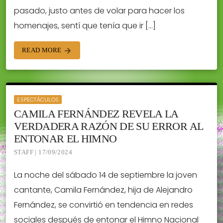
pasado, justo antes de volar para hacer los
homenajes, sentí que tenía que ir […]
READ MORE
arrow_forward
ESPECTÁCULOS
CAMILA FERNÁNDEZ REVELA LA
VERDADERA RAZÓN DE SU ERROR AL
ENTONAR EL HIMNO
STAFF | 17/09/2024
La noche del sábado 14 de septiembre la joven
cantante, Camila Fernández, hija de Alejandro
Fernández, se convirtió en tendencia en redes
sociales después de entonar el Himno Nacional