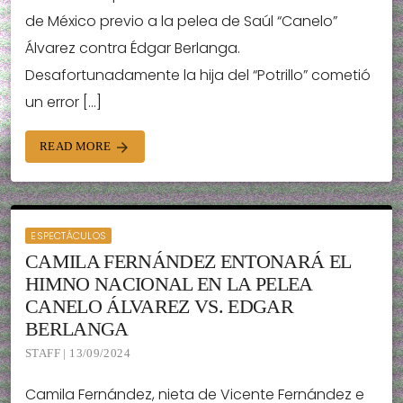
de México previo a la pelea de Saúl “Canelo”
Álvarez contra Édgar Berlanga.
Desafortunadamente la hija del “Potrillo” cometió
un error […]
READ MORE
arrow_forward
ESPECTÁCULOS
CAMILA FERNÁNDEZ ENTONARÁ EL
HIMNO NACIONAL EN LA PELEA
CANELO ÁLVAREZ VS. EDGAR
BERLANGA
STAFF | 13/09/2024
Camila Fernández, nieta de Vicente Fernández e