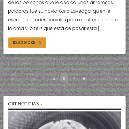
de las personas que le dedicó unas amorosas
palabras fue su novia Karla Laveaga, quien le
escribió en redes sociales para mostrarle cuánto
lo ama y lo feliz que está de pasar esta […]
READ MORE
arrow_forward
1
…
4
5
6
7
8
…
11
navigate_before
navigate_next
ORT NOTICIAS