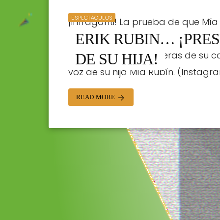
ESPECTÁCULOS
¡Infraganti! La prueba de que Mí
ERIK RUBIN… ¡PRE
papá Erik La cantante fue captada
cantaba en las escaleras de su ca
DE SU HIJA!
voz de su hija Mía Rubín. (Instagra
STAFF | 16/08/2023
READ MORE
arrow_forward