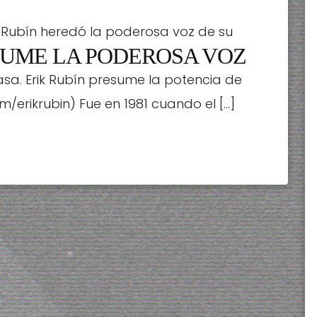
a Rubín heredó la poderosa voz de su
SUME LA PODEROSA VOZ
 por su papá, el ex Timbiriche, mientras
sa. Erik Rubín presume la potencia de
m/erikrubin) Fue en 1981 cuando el […]