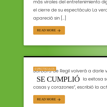
más virales del entretenimiento dig
el cierre de su espectáculo La ve
apareció sin […]
READ MORE
arrow_forward
ESPECTÁCULOS
Bárbara de Regil volverá a darle v
SE CUMPLIÓ
temporada cuarta de la exitosa se
casas y corazones”, escribió la actr
STAFF | 07/05/2024
READ MORE
arrow_forward