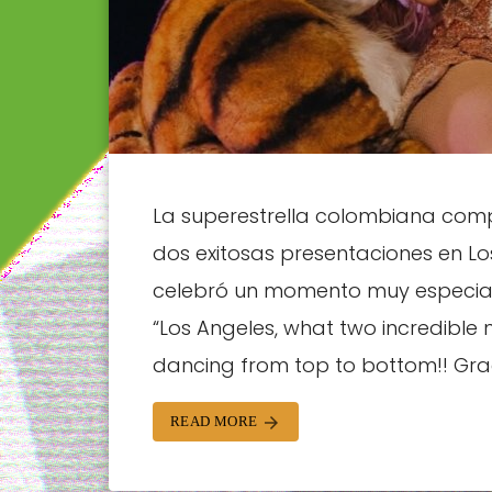
La superestrella colombiana comp
dos exitosas presentaciones en L
celebró un momento muy especial e
“Los Angeles, what two incredible 
dancing from top to bottom!! Grac
READ MORE
arrow_forward