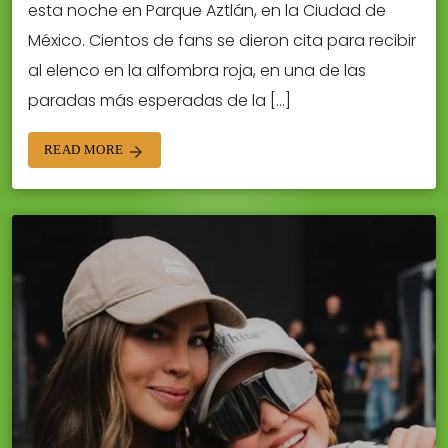
esta noche en Parque Aztlán, en la Ciudad de
México. Cientos de fans se dieron cita para recibir
al elenco en la alfombra roja, en una de las
paradas más esperadas de la […]
READ MORE
arrow_forward