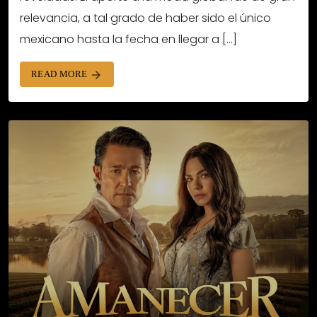
relevancia, a tal grado de haber sido el único
mexicano hasta la fecha en llegar a […]
READ MORE
arrow_forward