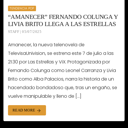
TENDENCIA POP
“AMANECER” FERNANDO COLUNGA Y
LIVIA BRITO LLEGA A LAS ESTRELLAS
STAFF | 05/07/2025
Amanecer, la nueva telenovela de
TelevisaUnivision, se estrena este 7 de julio a las
21:30 por Las Estrellas y ViX. Protagonizada por
Fernando Colunga como Leonel Carranza y Livia
Brito como Alba Palacios, narra la historia de un
hacendado bondadoso que, tras un engaño, se
vuelve manipulable y lleno de […]
READ MORE
arrow_forward