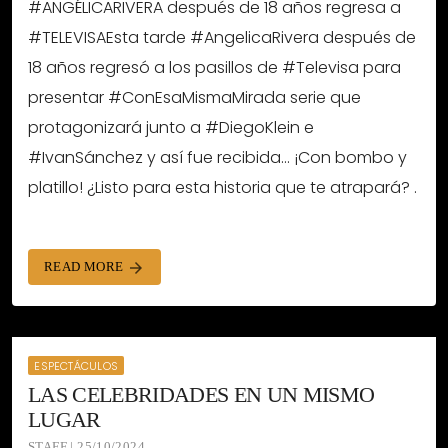
#ANGÉLICARIVERA después de 18 años regresa a
#TELEVISAEsta tarde #AngelicaRivera después de
18 años regresó a los pasillos de #Televisa para
presentar #ConEsaMismaMirada serie que
protagonizará junto a #DiegoKlein e
#IvanSánchez y así fue recibida… ¡Con bombo y
platillo! ¿Listo para esta historia que te atrapará? .
READ MORE
arrow_forward
ESPECTÁCULOS
LAS CELEBRIDADES EN UN MISMO
LUGAR
STAFF | 25/10/2024