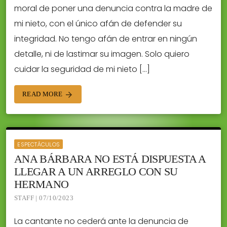
moral de poner una denuncia contra la madre de
mi nieto, con el único afán de defender su
integridad. No tengo afán de entrar en ningún
detalle, ni de lastimar su imagen. Solo quiero
cuidar la seguridad de mi nieto […]
READ MORE
arrow_forward
ESPECTÁCULOS
ANA BÁRBARA NO ESTÁ DISPUESTA A
LLEGAR A UN ARREGLO CON SU
HERMANO
STAFF | 07/10/2023
La cantante no cederá ante la denuncia de