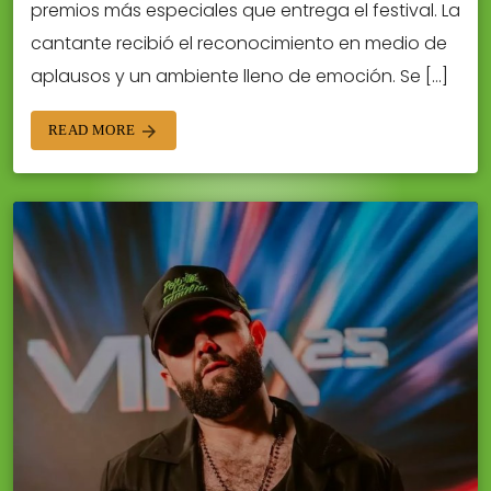
premios más especiales que entrega el festival. La
cantante recibió el reconocimiento en medio de
aplausos y un ambiente lleno de emoción. Se […]
READ MORE
arrow_forward