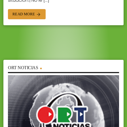
situación.¡ No le […]
READ MORE
arrow_forward
ORT NOTICIAS