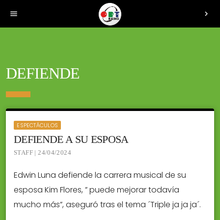
menu
chevron_right
DEFIENDE
ESPECTÁCULOS
DEFIENDE A SU ESPOSA
STAFF | 24/04/2024
Edwin Luna defiende la carrera musical de su
esposa Kim Flores, ” puede mejorar todavía
mucho más”, aseguró tras el tema ´Triple ja ja ja´.