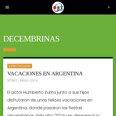
menu
chevron_right
DECEMBRINAS
ESPECTÁCULOS
VACACIONES EN ARGENTINA
STAFF | 06/01/2024
El actor Humberto Zurita junto a sus hijos
disfrutaron de unas felices vacaciones en
Argentina, donde pasaron las fiestas
decembrinas. Feliz año 2024! Les deseamos lo