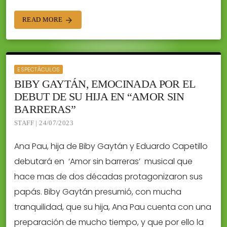
READ MORE
arrow_forward
ESPECTÁCULOS
BIBY GAYTÁN, EMOCINADA POR EL
DEBUT DE SU HIJA EN “AMOR SIN
BARRERAS”
STAFF | 24/07/2023
Ana Pau, hija de Biby Gaytán y Eduardo Capetillo
debutará en ‘Amor sin barreras’ musical que
hace mas de dos décadas protagonizaron sus
papás. Biby Gaytán presumió, con mucha
tranquilidad, que su hija, Ana Pau cuenta con una
preparación de mucho tiempo, y que por ello la