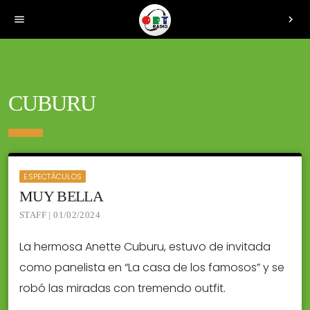
menu
chevron_right
CUBURU
ESPECTÁCULOS
MUY BELLA
STAFF | 01/02/2024
La hermosa Anette Cuburu, estuvo de invitada
como panelista en “La casa de los famosos” y se
robó las miradas con tremendo outfit.