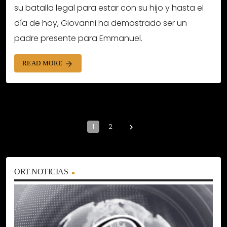
su batalla legal para estar con su hijo y hasta el
día de hoy, Giovanni ha demostrado ser un
padre presente para Emmanuel.
READ MORE
arrow_forward
1
2
navigate_next
ORT NOTICIAS