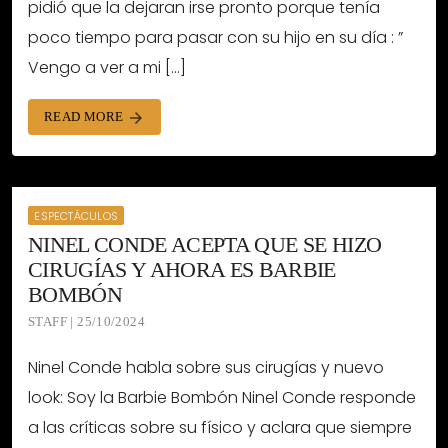
pidió que la dejaran irse pronto porque tenía
poco tiempo para pasar con su hijo en su día : ”
Vengo a ver a mi […]
READ MORE
arrow_forward
ESPECTÁCULOS
NINEL CONDE ACEPTA QUE SE HIZO
CIRUGÍAS Y AHORA ES BARBIE
BOMBÓN
STAFF | 25/10/2024
Ninel Conde habla sobre sus cirugías y nuevo
look: Soy la Barbie Bombón Ninel Conde responde
a las críticas sobre su físico y aclara que siempre