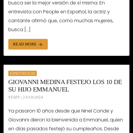
busca ser la mejor versión de sí misma. En
entrevista con People en Español, la actriz y
cantante afirmó que, como muchas mujeres,
busca […]
READ MORE
arrow_forward
ESPECTÁCULOS
GIOVANNI MEDINA FESTEJO LOS 10 DE
SU HIJO EMMANUEL
STAFF | 23/10/2024
Ya pasaron 10 años desde que Ninel Conde y
Giovanni dieron la bienvenida a Emmanuel, quien
en días pasados festejó su cumpleaños. Desde