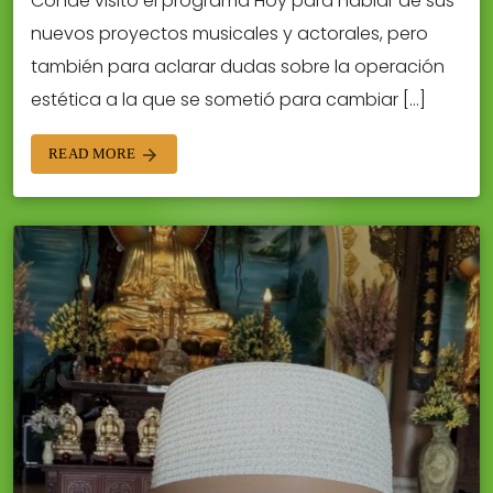
Conde visitó el programa Hoy para hablar de sus
nuevos proyectos musicales y actorales, pero
también para aclarar dudas sobre la operación
estética a la que se sometió para cambiar […]
READ MORE
arrow_forward