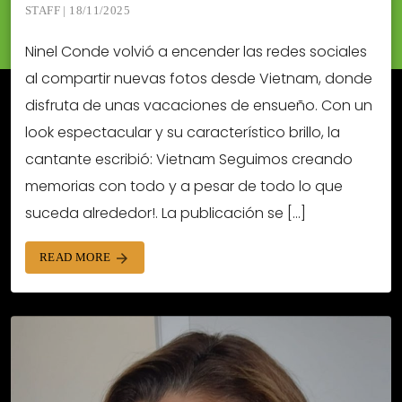
STAFF | 18/11/2025
Ninel Conde volvió a encender las redes sociales
al compartir nuevas fotos desde Vietnam, donde
disfruta de unas vacaciones de ensueño. Con un
look espectacular y su característico brillo, la
cantante escribió: Vietnam Seguimos creando
memorias con todo y a pesar de todo lo que
suceda alrededor!. La publicación se […]
READ MORE
arrow_forward