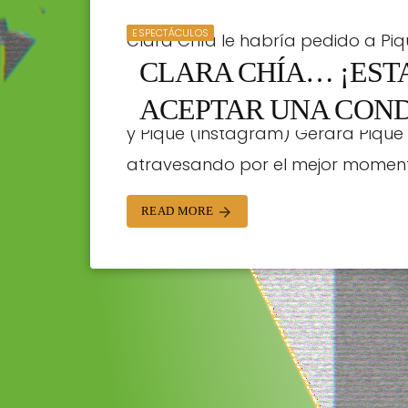
ESPECTÁCULOS
Clara Chía le habría pedido a Pi
CLARA CHÍA… ¡EST
Reportan que Clara Chía estaría 
supuestamente le exigió que salga
ACEPTAR UNA COND
y Piqué (Instagram) Gerard Piqué 
STAFF | 23/08/2023
atravesando por el mejor moment
READ MORE
arrow_forward