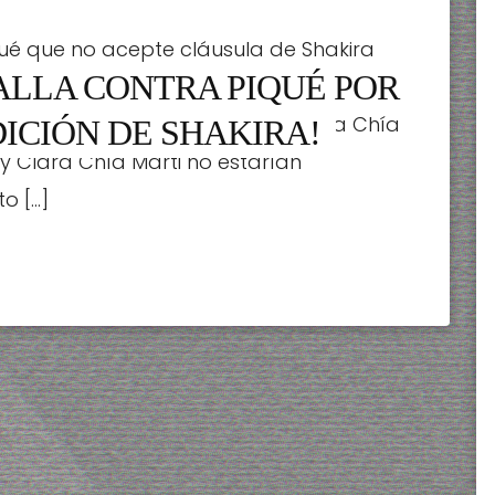
qué que no acepte cláusula de Shakira
ALLA CONTRA PIQUÉ POR
molesta con Gerard Piqué a quien
 en su defensa ante Shakira. Clara Chía
ICIÓN DE SHAKIRA!
y Clara Chía Marti no estarían
o […]