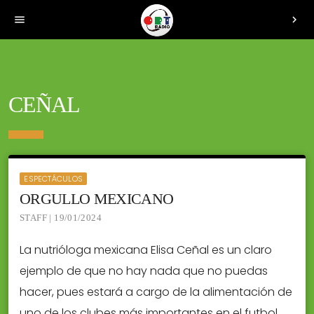
menu
chevron_right
CEÑAL
ESPECTÁCULOS
ORGULLO MEXICANO
STAFF | 19/01/2024
La nutrióloga mexicana Elisa Ceñal es un claro
ejemplo de que no hay nada que no puedas
hacer, pues estará a cargo de la alimentación de
uno de los clubes más importantes en el futbol