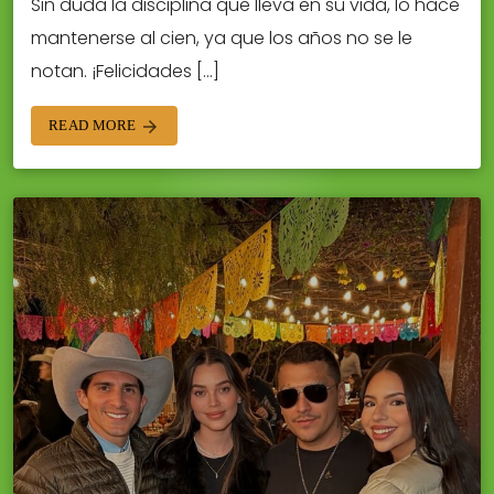
Sin duda la disciplina que lleva en su vida, lo hace
mantenerse al cien, ya que los años no se le
notan. ¡Felicidades […]
READ MORE
arrow_forward