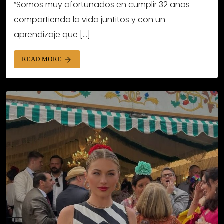
“Somos muy afortunados en cumplir 32 años
compartiendo la vida juntitos y con un
aprendizaje que […]
READ MORE
arrow_forward