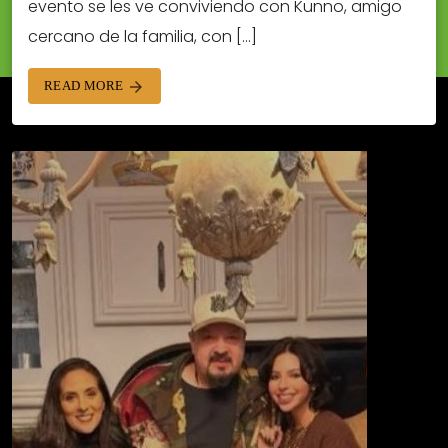
evento se les ve conviviendo con Kunno, amigo
cercano de la familia, con […]
READ MORE
arrow_forward