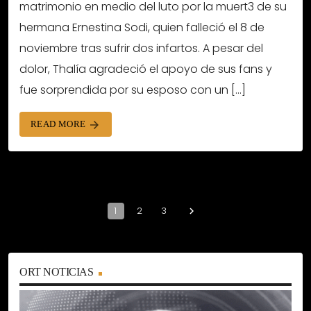
matrimonio en medio del luto por la muert3 de su
hermana Ernestina Sodi, quien falleció el 8 de
noviembre tras sufrir dos infartos. A pesar del
dolor, Thalía agradeció el apoyo de sus fans y
fue sorprendida por su esposo con un […]
READ MORE
arrow_forward
1
2
3
navigate_next
ORT NOTICIAS