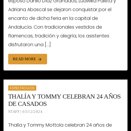
esposo Danilo Díaz Granados, Ludwika Paleta y
Adriana Abascal se dejaron conquistar por el
encanto de dicha feria en la capital de
Andalucía. Con tradicionales vestidos de
flamencas, tradición y alegría, los asistentes
disfrutaron una […]
READ MORE
arrow_forward
ESPECTÁCULOS
THALÍA Y TOMMY CELEBRAN 24 AÑOS
DE CASADOS
STAFF | 03/12/2024
Thalía y Tommy Mottola celebran 24 años de