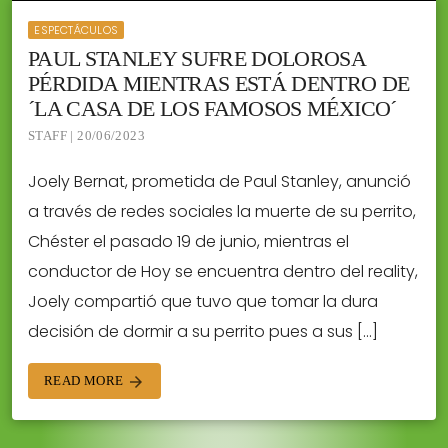
ESPECTÁCULOS
PAUL STANLEY SUFRE DOLOROSA
PÉRDIDA MIENTRAS ESTÁ DENTRO DE
´LA CASA DE LOS FAMOSOS MÉXICO´
STAFF | 20/06/2023
Joely Bernat, prometida de Paul Stanley, anunció
a través de redes sociales la muerte de su perrito,
Chéster el pasado 19 de junio, mientras el
conductor de Hoy se encuentra dentro del reality,
Joely compartió que tuvo que tomar la dura
decisión de dormir a su perrito pues a sus […]
READ MORE
arrow_forward