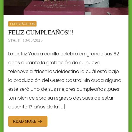
ESPECTÁCULOS
FELIZ CUMPLEAÑOS!!!
STAFF | 13/05/2025
La actriz Yadira carrillo celebró en grande sus 52
años durante la grabación de su nueva
telenovela #loshilosdeldestino la cuál está bajo
la producción del Güero Castro. Sin duda alguna
este será uno de sus mejores cumpleaños ,pues
también celebra su regreso después de estar
ausente 17 años de la […]
READ MORE
arrow_forward