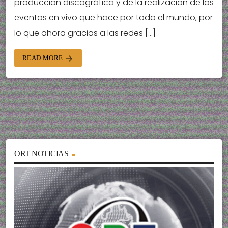
producción discográfica y de la realización de los
eventos en vivo que hace por todo el mundo, por
lo que ahora gracias a las redes […]
READ MORE
arrow_forward
ORT NOTICIAS