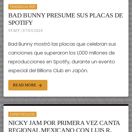
TENDENCIA POP
BAD BUNNY PRESUME SUS PLACAS DE
SPOTIFY
STAFF | 07/03/2026
Bad Bunny mostró las placas que celebran sus
canciones que superaron los 1,000 millones de
reproducciones en Spotify, durante un evento
especial del Billions Club en Japón.
READ MORE
arrow_forward
ESPECTÁCULOS
NICKY JAM POR PRIMERA VEZ CANTA
REGIONAL MEXICANO CON LUIS R.