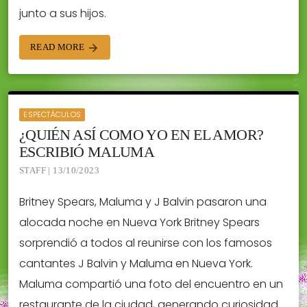
junto a sus hijos.
READ MORE
arrow_forward
ESPECTÁCULOS
¿QUIÉN ASÍ COMO YO EN EL AMOR?
ESCRIBIÓ MALUMA
STAFF | 13/10/2023
Britney Spears, Maluma y J Balvin pasaron una
alocada noche en Nueva York Britney Spears
sorprendió a todos al reunirse con los famosos
cantantes J Balvin y Maluma en Nueva York.
Maluma compartió una foto del encuentro en un
restaurante de la ciudad, generando curiosidad