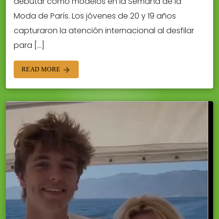
debutar como modelos en la Semana de la
Moda de París. Los jóvenes de 20 y 19 años
capturaron la atención internacional al desfilar
para […]
READ MORE
arrow_forward