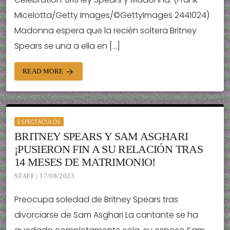
Micelotta/Getty Images/©GettyImages 2441024)
Madonna espera que la recién soltera Britney
Spears se una a ella en […]
READ MORE
arrow_forward
ESPECTÁCULOS
BRITNEY SPEARS Y SAM ASGHARI
¡PUSIERON FIN A SU RELACIÓN TRAS
14 MESES DE MATRIMONIO!
STAFF | 17/08/2023
Preocupa soledad de Britney Spears tras
divorciarse de Sam Asghari La cantante se ha