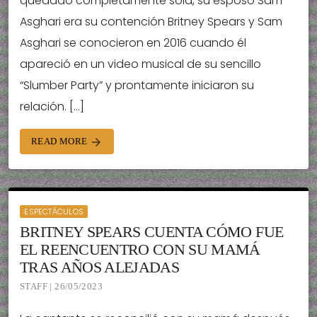
quedado completamente sola, su esposo Sam
Asghari era su contención Britney Spears y Sam
Asghari se conocieron en 2016 cuando él
apareció en un video musical de su sencillo
“Slumber Party” y prontamente iniciaron su
relación. […]
READ MORE
arrow_forward
ESPECTÁCULOS
BRITNEY SPEARS CUENTA CÓMO FUE
EL REENCUENTRO CON SU MAMÁ
TRAS AÑOS ALEJADAS
STAFF | 26/05/2023