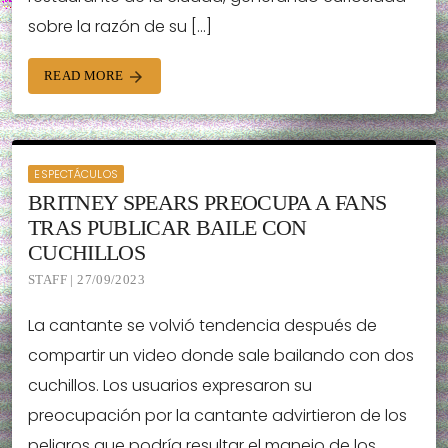
sobre la razón de su […]
READ MORE
arrow_forward
ESPECTÁCULOS
BRITNEY SPEARS PREOCUPA A FANS
TRAS PUBLICAR BAILE CON
CUCHILLOS
STAFF | 27/09/2023
La cantante se volvió tendencia después de
compartir un video donde sale bailando con dos
cuchillos. Los usuarios expresaron su
preocupación por la cantante advirtieron de los
peligros que podría resultar el manejo de los