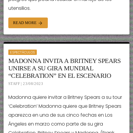
utensilios.
READ MORE
arrow_forward
ESPECTÁCULOS
MADONNA INVITA A BRITNEY SPEARS
UNIRSE A SU GIRA MUNDIAL
“CELEBRATION” EN EL ESCENARIO
STAFF | 23/08/2023
Madonna quiere invitar a Britney Spears a su tour
‘Celebration’ Madonna quiere que Britney Spears
aparezca en una de sus cinco fechas en Los
Ángeles en marzo como parte de su gira
Celebration. Britney Spears y Madonna. (Frank