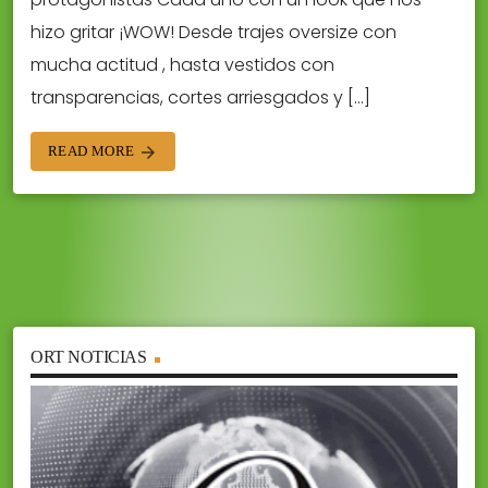
hizo gritar ¡WOW! Desde trajes oversize con
mucha actitud , hasta vestidos con
transparencias, cortes arriesgados y […]
READ MORE
arrow_forward
ORT NOTICIAS