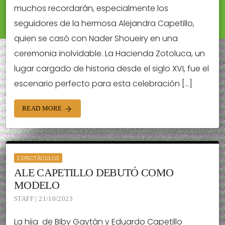
muchos recordarán, especialmente los
seguidores de la hermosa Alejandra Capetillo,
quien se casó con Nader Shoueiry en una
ceremonia inolvidable. La Hacienda Zotoluca, un
lugar cargado de historia desde el siglo XVI, fue el
escenario perfecto para esta celebración […]
READ MORE
arrow_forward
ESPECTÁCULOS
ALE CAPETILLO DEBUTÓ COMO
MODELO
STAFF | 21/10/2023
La hija de Biby Gaytán y Eduardo Capetillo