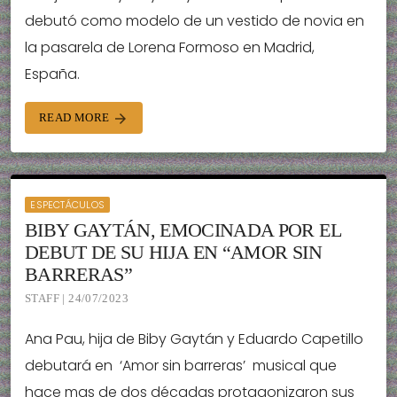
debutó como modelo de un vestido de novia en
la pasarela de Lorena Formoso en Madrid,
España.
READ MORE
arrow_forward
ESPECTÁCULOS
BIBY GAYTÁN, EMOCINADA POR EL
DEBUT DE SU HIJA EN “AMOR SIN
BARRERAS”
STAFF | 24/07/2023
Ana Pau, hija de Biby Gaytán y Eduardo Capetillo
debutará en ‘Amor sin barreras’ musical que
hace mas de dos décadas protagonizaron sus