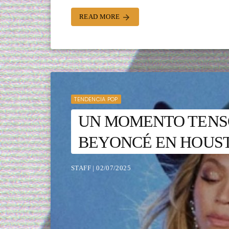
READ MORE
arrow_forward
TENDENCIA POP
UN MOMENTO TENSO
BEYONCÉ EN HOUS
STAFF | 02/07/2025