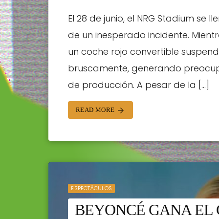
El 28 de junio, el NRG Stadium se 
de un inesperado incidente. Mient
un coche rojo convertible suspendi
bruscamente, generando preocupac
de producción. A pesar de la […]
READ MORE
arrow_forward
ESPECTÁCULOS
BEYONCÉ GANA EL