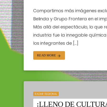
Compartimos más imágenes exclusi
Belinda y Grupo Frontera en el i
Más allá del espectáculo, lo que 
industria fue la innegable química
los integrantes de […]
READ MORE
arrow_forward
RADAR REGIONAL
¡LLENO DE CULTUR