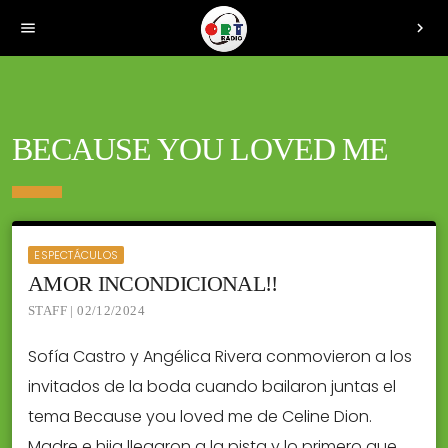
menu
chevron_right
BECAUSE YOU LOVED ME
ESPECTÁCULOS
AMOR INCONDICIONAL!!
STAFF | 02/12/2024
Sofía Castro y Angélica Rivera conmovieron a los
invitados de la boda cuando bailaron juntas el
tema Because you loved me de Celine Dion.
Madre e hija llegaron a la pista y lo primero que