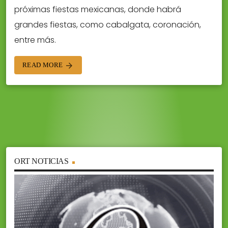
próximas fiestas mexicanas, donde habrá
grandes fiestas, como cabalgata, coronación,
entre más.
READ MORE
arrow_forward
ORT NOTICIAS