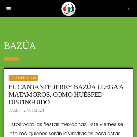
menu
chevron_right
BAZÚA
ESPECTÁCULOS
EL CANTANTE JERRY BAZÚA LLEGA A
MATAMOROS, COMO HUÉSPED
DISTINGUIDO
STAFF | 27/01/2024
Listos para las fiestas mexicanas. Este viernes se
informó quienes serán los invitados para estas