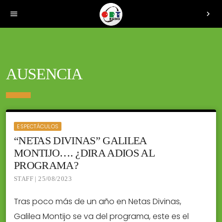
menu
chevron_right
AUSENCIA
ESPECTÁCULOS
“NETAS DIVINAS” GALILEA
MONTIJO…. ¿DIRA ADIOS AL
PROGRAMA?
STAFF | 25/08/2023
Tras poco más de un año en Netas Divinas,
Galilea Montijo se va del programa, este es el