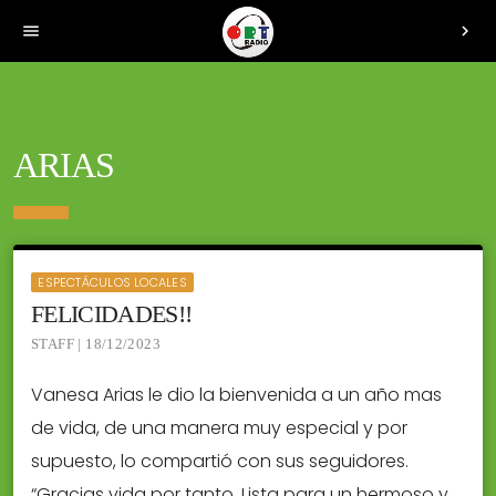
menu
chevron_right
ARIAS
ESPECTÁCULOS LOCALES
FELICIDADES!!
STAFF | 18/12/2023
Vanesa Arias le dio la bienvenida a un año mas
de vida, de una manera muy especial y por
supuesto, lo compartió con sus seguidores.
“Gracias vida por tanto. Lista para un hermoso y