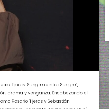
ario Tijeras: Sangre contra Sangre”,
ción, drama y venganza. Encabezando el
omo Rosario Tijeras y Sebastián