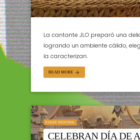
La cantante JLO preparó una deli
logrando un ambiente cálido, eleg
la caracterizan.
READ MORE
arrow_forward
RADAR REGIONAL
CELEBRAN DÍA DE 