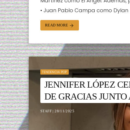
Martínez como El Ángel. Además, 
• Juan Pablo Campa como Dylan • 
READ MORE
arrow_forward
TENDENCIA POP
JENNIFER LÓPEZ CE
DE GRACIAS JUNTO 
STAFF | 28/11/2025