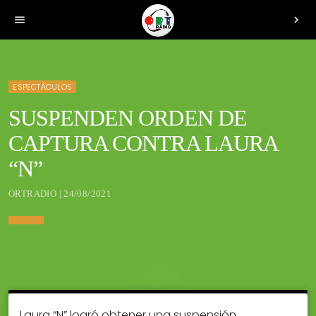
menu
chevron_right
ESPECTÁCULOS
SUSPENDEN ORDEN DE
CAPTURA CONTRA LAURA
“N”
ORTRADIO | 24/08/2021
Laura “N” logró obtener una suspensión