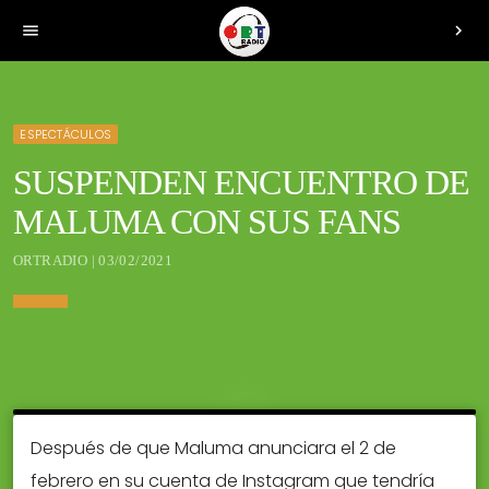
menu
chevron_right
ESPECTÁCULOS
SUSPENDEN ENCUENTRO DE
MALUMA CON SUS FANS
ORTRADIO | 03/02/2021
Después de que Maluma anunciara el 2 de
febrero en su cuenta de Instagram que tendría