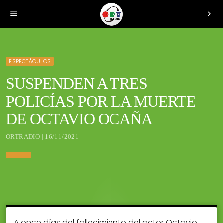
menu
chevron_right
ESPECTÁCULOS
SUSPENDEN A TRES
POLICÍAS POR LA MUERTE
DE OCTAVIO OCAÑA
ORTRADIO | 16/11/2021
A once días del fallecimiento del actor Octavio