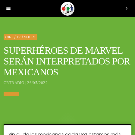
menu
chevron_right
CINE / TV / SERIES
SUPERHÉROES DE MARVEL
SERÁN INTERPRETADOS POR
MEXICANOS
ORTRADIO | 26/05/2022
Sin duda los mexicanos cada vez estamos más