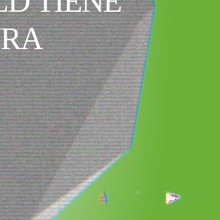
D TIENE
URA