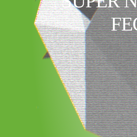
SUPER 
FE