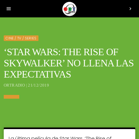
menu
chevron_right
CINE / TV / SERIES
‘STAR WARS: THE RISE OF
SKYWALKER’ NO LLENA LAS
EXPECTATIVAS
ORTRADIO | 21/12/2019
La última película de Star Wars, ‘The Rise of