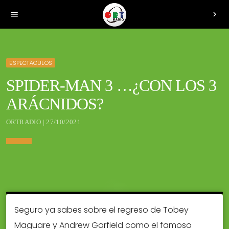
menu
chevron_right
ESPECTÁCULOS
SPIDER-MAN 3 …¿CON LOS 3
ARÁCNIDOS?
ORTRADIO | 27/10/2021
Seguro ya sabes sobre el regreso de Tobey
Maguare y Andrew Garfield como el famoso