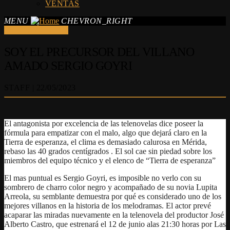
VENTAS
MENU
CHEVRON_RIGHT
ESPECTÁCULOS
SOY EL PRECURSOR DEL VILLANO
AMADO SERGIO GOYRI
STAFF | 22/05/2023
El antagonista por excelencia de las telenovelas dice poseer la
fórmula para empatizar con el malo, algo que dejará claro en la
Tierra de esperanza, el clima es demasiado calurosa en Mérida,
rebaso las 40 grados centígrados . El sol cae sin piedad sobre los
miembros del equipo técnico y el elenco de “Tierra de esperanza”
El mas puntual es Sergio Goyri, es imposible no verlo con su
sombrero de charro color negro y acompañado de su novia Lupita
Arreola, su semblante demuestra por qué es considerado uno de los
mejores villanos en la historia de los melodramas. El actor prevé
acaparar las miradas nuevamente en la telenovela del productor José
Alberto Castro, que estrenará el 12 de junio alas 21:30 horas por Las