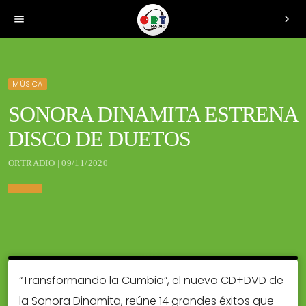
menu
chevron_right
MÚSICA
SONORA DINAMITA ESTRENA
DISCO DE DUETOS
ORTRADIO | 09/11/2020
“Transformando la Cumbia”, el nuevo CD+DVD de
la Sonora Dinamita, reúne 14 grandes éxitos que