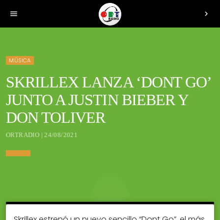
menu
chevron_right
MÚSICA
SKRILLEX LANZA ‘DONT GO’
JUNTO A JUSTIN BIEBER Y
DON TOLIVER
ORTRADIO | 24/08/2021
Skrillex estrenó un nuevo sencillo “Dont Go”, el más