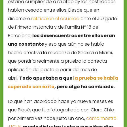
estaba cumpliendo a rajatablay las hostilidades
habían cesado entre ellos. Desde que en
diciembre
ratificaron el acuerdo
ante el Juzgado
de Primera Instancia y de Familia Nº 18 de
Barcelona,
los desencuentros entre ellos eran
una constante
y eso que aún no se había
hecho efectiva la mudanza de Shakira a Miami,
que pondría realmente a prueba la correcta
aplicación del pacto a partir del mes de
abril.
Todo apuntaba a que
la prueba se había
superado con éxito
, pero algo ha cambiado.
Lo que han acordado hace ya nueve meses es
que Piqué, que fue fotografiado con Clara Chía
por primera vez hace justo un año,
como mostró
¡HOLA!
,
puede disfrutar junto a sus niños diez