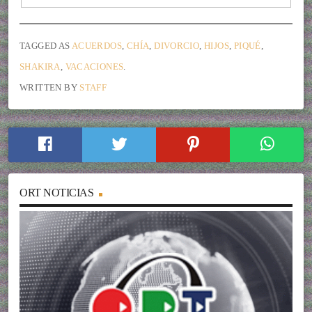
TAGGED AS
ACUERDOS
,
CHÍA
,
DIVORCIO
,
HIJOS
,
PIQUÉ
,
SHAKIRA
,
VACACIONES
.
WRITTEN BY
STAFF
ORT NOTICIAS