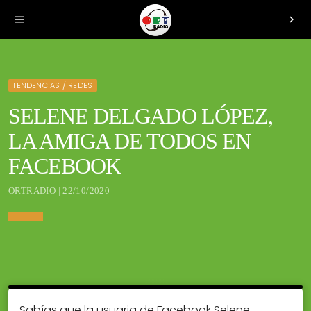
menu
chevron_right
TENDENCIAS / REDES
SELENE DELGADO LÓPEZ,
LA AMIGA DE TODOS EN
FACEBOOK
ORTRADIO | 22/10/2020
Sabías que la usuaria de Facebook Selene