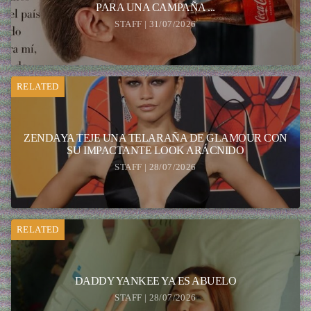
PARA UNA CAMPAÑA ...
STAFF | 31/07/2026
RELATED
ZENDAYA TEJE UNA TELARAÑA DE GLAMOUR CON
SU IMPACTANTE LOOK ARÁCNIDO
STAFF | 28/07/2026
RELATED
DADDY YANKEE YA ES ABUELO
STAFF | 28/07/2026