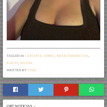
TAGGED AS
CANTANTE
,
GÓMEZ
,
MEXICOAMERICANA
,
RAÍCES
,
SELENA
.
WRITTEN BY
STAFF
ORT NOTICIAS