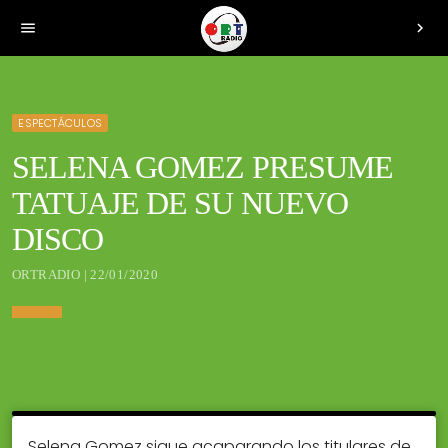
menu
chevron_right
ESPECTÁCULOS
SELENA GOMEZ PRESUME
TATUAJE DE SU NUEVO
DISCO
ORTRADIO | 22/01/2020
Selena Gomez sigue acaparando los titulares de