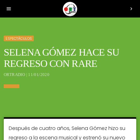
menu
chevron_right
ESPECTÁCULOS
SELENA GÓMEZ HACE SU
REGRESO CON RARE
ORTRADIO | 11/01/2020
Después de cuatro años, Selena Gómez hizo su
regreso a la escena musical y estrenó su nuevo