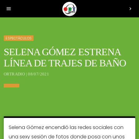
menu
chevron_right
ESPECTÁCULOS
SELENA GÓMEZ ESTRENA
LÍNEA DE TRAJES DE BAÑO
ORTRADIO | 08/07/2021
Selena Gómez encendió las redes sociales con
una sexy sesión de fotos donde posa con unos