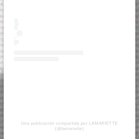
Una publicación compartida por LAMARIETTE
(@lamariette)